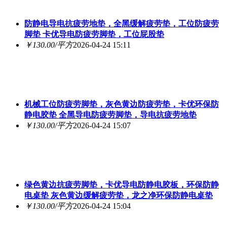
防静电导电抗疲劳地垫，全黑缓解疲劳垫，工位防疲劳
脚垫 卡优导电防疲劳脚垫，工位屁股垫
￥130.00/平方
2026-04-24 15:11
机械工位防疲劳脚垫，灰色黄边防疲劳垫，卡优环保防
静电胶垫 全黑导电防疲劳脚垫，导电抗疲劳地垫
￥130.00/平方
2026-04-24 15:07
绿色黄边抗疲劳脚垫，卡优导电防静电胶板，环保防静
电桌垫 灰色黄边缓解疲劳垫，龙之净环保防静电桌垫
￥130.00/平方
2026-04-24 15:04